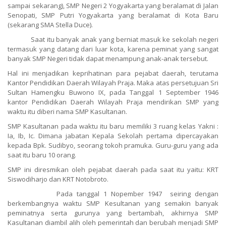
sampai sekarang), SMP Negeri 2 Yogyakarta yang beralamat di Jalan
Senopati, SMP Putri Yogyakarta yang beralamat di Kota Baru
(sekarang SMA Stella Duce).
Saat itu banyak anak yang berniat masuk ke sekolah negeri
termasuk yang datang dari luar kota, karena peminat yang sangat
banyak SMP Negeri tidak dapat menampung anak-anak tersebut.
Hal ini menjadikan keprihatinan para pejabat daerah, terutama
Kantor Pendidikan Daerah Wilayah Praja. Maka atas persetujuan Sri
Sultan Hamengku Buwono IX, pada Tanggal 1 September 1946
kantor Pendidikan Daerah Wilayah Praja mendirikan SMP yang
waktu itu diberi nama SMP Kasultanan.
SMP Kasultanan pada waktu itu baru memiliki 3 ruang kelas Yakni :
Ia, Ib, Ic. Dimana jabatan Kepala Sekolah pertama dipercayakan
kepada Bpk. Sudibyo, seorang tokoh pramuka. Guru-guru yang ada
saat itu baru 10 orang.
SMP ini diresmikan oleh pejabat daerah pada saat itu yaitu: KRT
Siswodiharjo dan KRT Notobroto.
Pada tanggal 1 Nopember 1947 seiring dengan
berkembangnya waktu SMP Kesultanan yang semakin banyak
peminatnya serta gurunya yang bertambah, akhirnya SMP
Kasultanan diambil alih oleh pemerintah dan berubah menjadi SMP