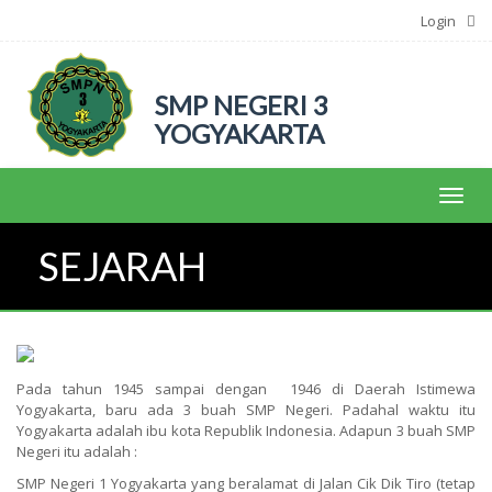
Login
SMP NEGERI 3
YOGYAKARTA
Toggl
SEJARAH
Pada tahun 1945 sampai dengan 1946 di Daerah Istimewa
Yogyakarta, baru ada 3 buah SMP Negeri. Padahal waktu itu
Yogyakarta adalah ibu kota Republik Indonesia. Adapun 3 buah SMP
Negeri itu adalah :
SMP Negeri 1 Yogyakarta yang beralamat di Jalan Cik Dik Tiro (tetap